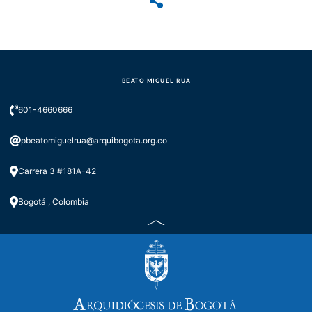
BEATO MIGUEL RUA
601-4660666
pbeatomiguelrua@arquibogota.org.co
Carrera 3 #181A-42
Bogotá , Colombia