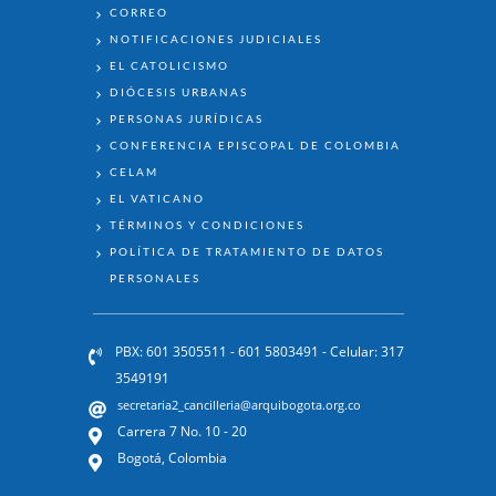
ENLACES
CORREO
NOTIFICACIONES JUDICIALES
EL CATOLICISMO
DIÓCESIS URBANAS
PERSONAS JURÍDICAS
CONFERENCIA EPISCOPAL DE COLOMBIA
CELAM
EL VATICANO
TÉRMINOS Y CONDICIONES
POLÍTICA DE TRATAMIENTO DE DATOS
PERSONALES
PBX: 601 3505511 - 601 5803491 - Celular: 317
3549191
secretaria2_cancilleria@arquibogota.org.co
Carrera 7 No. 10 - 20
Bogotá, Colombia