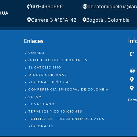
601-4660666
pbeatomiguelrua@arq
RUA
Carrera 3 #181A-42
Bogotá , Colombia
Enlaces
Inf
ENLACES
CORREO
NOTIFICACIONES JUDICIALES
EL CATOLICISMO
DIÓCESIS URBANAS
PERSONAS JURÍDICAS
CONFERENCIA EPISCOPAL DE COLOMBIA
CELAM
Porta
EL VATICANO
TÉRMINOS Y CONDICIONES
POLÍTICA DE TRATAMIENTO DE DATOS
PERSONALES