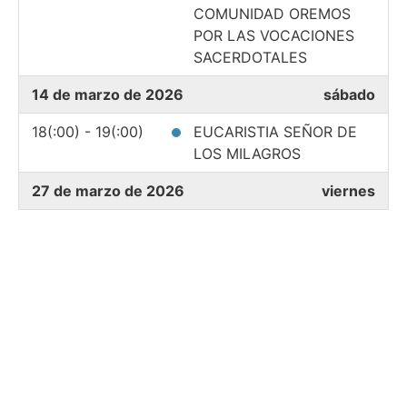
COMUNIDAD OREMOS
POR LAS VOCACIONES
SACERDOTALES
14 de marzo de 2026
sábado
18(:00) - 19(:00)
EUCARISTIA SEÑOR DE
LOS MILAGROS
27 de marzo de 2026
viernes
18(:59) - 21(:00)
JORNADA PENITENIAL
28 de marzo de 2026
sábado
14(:00) - 18(:00)
RETIRO DE CUARESMA
18(:00) - 19(:30)
CONSAGRACION
MONAGUILLOS
29 de marzo de 2026
domingo