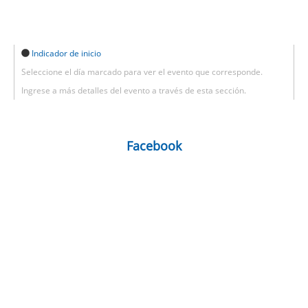
6(:00) - 13(:00)
DOMINGO DE RAMOS
30 de marzo de 2026
lunes
Indicador de inicio
Seleccione el día marcado para ver el evento que corresponde.
18(:00) - 0(:00)
EUCARISTIA Y
Ingrese a más detalles del evento a través de esta sección.
CATEQUESIS TRIDUO
PASCUAL
31 de marzo de 2026
martes
Facebook
Todo
EUCARISTIA Y
el día
CATEQUESIS TRIDUO
PASCUAL
1 de abril de 2026
miércoles
0(:00) - 21(:00)
EUCARISTIA Y
CATEQUESIS TRIDUO
PASCUAL