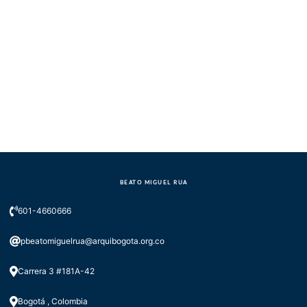
2 de abril de 2026
jueves
18(:00)
JUEVES SANTO
3 de abril de 2026
viernes
8(:00) - 11(:00)
VIERNES SANTO
15(:00) - 16(:30)
PASIÓN DEL SEÑOR
17(:00) - 19(:00)
SERMON DE LAS 7
PALABRAS
BEATO MIGUEL RUA
4 de abril de 2026
sábado
601-4660666
18(:00) - 22(:00)
VIGILIA PASCUAL
pbeatomiguelrua@arquibogota.org.co
5 de abril de 2026
domingo
Carrera 3 #181A-42
6(:00) - 22(:00)
DOMINGO DE
RESURRECCION
Bogotá , Colombia