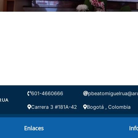
601-4660666
pbeatomiguelrua@arq
RUA
Carrera 3 #181A-42
Bogotá , Colombia
Enlaces
Inf