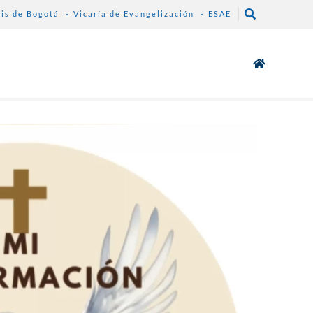
sis de Bogotá
Vicaría de Evangelización
ESAE