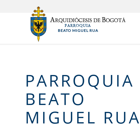
Pasar
al
contenido
PARROQUIA
principal
BEATO MIGUEL RUA
PARROQUIA
BEATO
MIGUEL RU