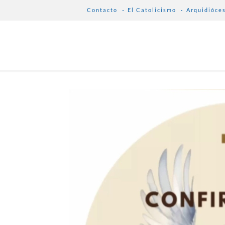
Contacto
El Catolicismo
Arquidióce
A