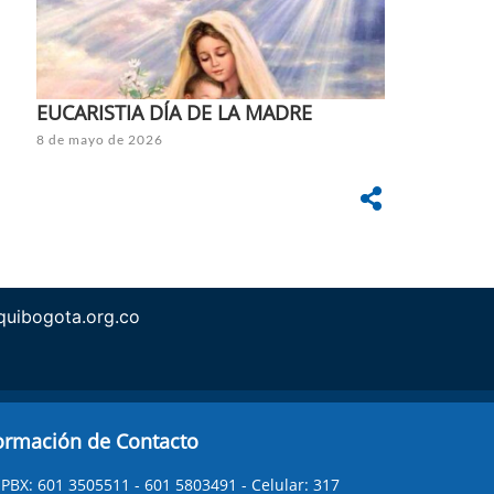
EUCARISTIA DÍA DE LA MADRE
8 de mayo de 2026
uibogota.org.co
ormación de Contacto
PBX: 601 3505511 - 601 5803491 - Celular: 317