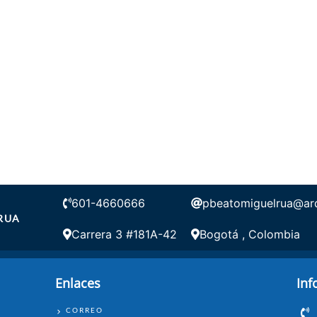
601-4660666
pbeatomiguelrua@arq
RUA
Carrera 3 #181A-42
Bogotá , Colombia
Enlaces
Inf
ENLACES
CORREO