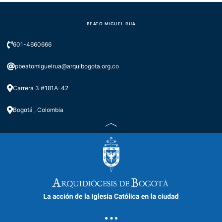
BEATO MIGUEL RUA
601-4660666
pbeatomiguelrua@arquibogota.org.co
Carrera 3 #181A-42
Bogotá , Colombia